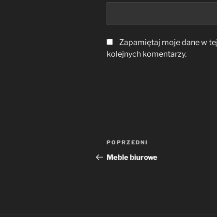
Zapamiętaj moje dane w te
kolejnych komentarzy.
Nawigacja
Poprzedni
POPRZEDNI
wpisu
wpis
Meble biurowe