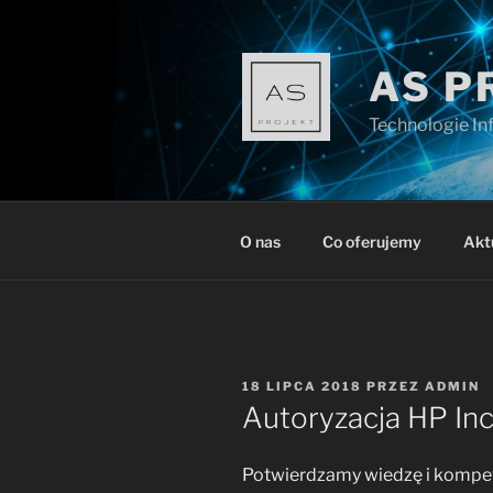
Przejdź
do
treści
AS P
Technologie I
O nas
Co oferujemy
Akt
OPUBLIKOWANE
18 LIPCA 2018
PRZEZ
ADMIN
W
Autoryzacja HP Inc
Potwierdzamy wiedzę i kompet