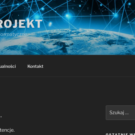
ROJEKT
nformatyczne
ualności
Kontakt
Szukaj:
.
encje.
OSTATNIE W